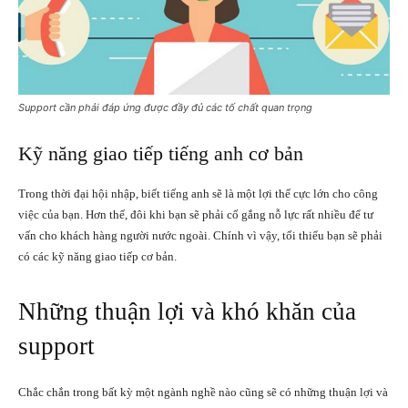
Support cần phải đáp ứng được đầy đủ các tố chất quan trọng
Kỹ năng giao tiếp tiếng anh cơ bản
Trong thời đại hội nhập, biết tiếng anh sẽ là một lợi thế cực lớn cho công
việc của bạn. Hơn thế, đôi khi bạn sẽ phải cố gắng nỗ lực rất nhiều để tư
vấn cho khách hàng người nước ngoài. Chính vì vậy, tối thiểu bạn sẽ phải
có các kỹ năng giao tiếp cơ bản.
Những thuận lợi và khó khăn của
support
Chắc chắn trong bất kỳ một ngành nghề nào cũng sẽ có những thuận lợi và