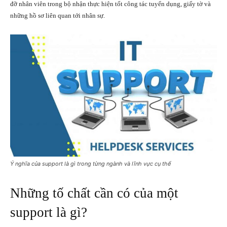
đỡ nhân viên trong bộ nhận thực hiện tốt công tác tuyển dụng, giấy tờ và
những hồ sơ liên quan tới nhân sự.
Ý nghĩa của support là gì trong từng ngành và lĩnh vực cụ thể
Những tố chất cần có của một
support là gì?