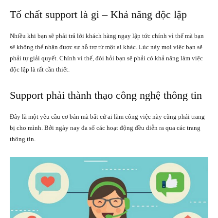
Tố chất support là gì – Khả năng độc lập
Nhiều khi bạn sẽ phải trả lời khách hàng ngay lập tức chính vì thế mà bạn
sẽ không thể nhận được sự hỗ trợ từ một ai khác. Lúc này mọi việc bạn sẽ
phải tự giải quyết. Chính vì thế, đòi hỏi bạn sẽ phải có khả năng làm việc
độc lập là rất cần thiết.
Support phải thành thạo công nghệ thông tin
Đây là một yêu cầu cơ bản mà bất cứ ai làm công việc này cũng phải trang
bị cho mình. Bởi ngày nay đa số các hoạt động đều diễn ra qua các trang
thông tin.