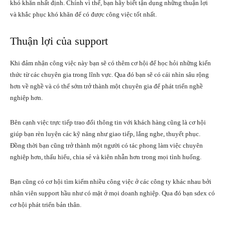
khó khăn nhất định. Chính vì thế, bạn hãy biết tận dụng những thuận lợi
và khắc phục khó khăn để có được công việc tốt nhất.
Thuận lợi của support
Khi đảm nhận công việc này bạn sẽ có thêm cơ hội để học hỏi những kiến
thức từ các chuyên gia trong lĩnh vực. Qua đó bạn sẽ có cái nhìn sâu rộng
hơn về nghề và có thể sớm trở thành một chuyên gia để phát triển nghề
nghiệp hơn.
Bên cạnh việc trực tiếp trao đổi thông tin với khách hàng cũng là cơ hội
giúp bạn rèn luyện các kỹ năng như giao tiếp, lắng nghe, thuyết phục.
Đồng thời bạn cũng trở thành một người có tác phong làm việc chuyên
nghiệp hơn, thấu hiểu, chia sẻ và kiên nhẫn hơn trong mọi tình huống.
Bạn cũng có cơ hội tìm kiếm nhiều công việc ở các công ty khác nhau bởi
nhân viên support hầu như có mặt ở mọi doanh nghiệp. Qua đó bạn sdex có
cơ hội phát triển bản thân.