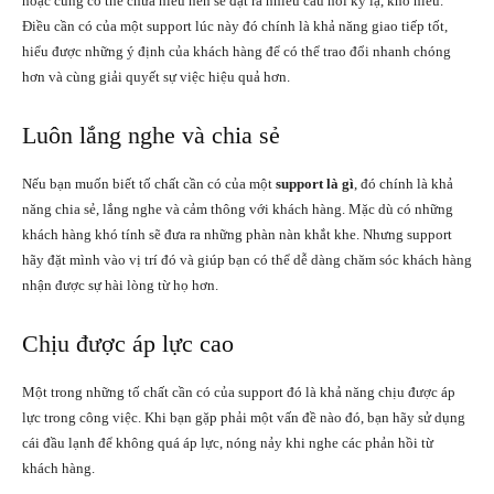
hoặc cũng có thể chưa hiểu nên sẽ đặt ra nhiều câu hỏi kỳ lạ, khó hiểu.
Điều cần có của một support lúc này đó chính là khả năng giao tiếp tốt,
hiểu được những ý định của khách hàng để có thể trao đổi nhanh chóng
hơn và cùng giải quyết sự việc hiệu quả hơn.
Luôn lắng nghe và chia sẻ
Nếu bạn muốn biết tố chất cần có của một
support là gì
, đó chính là khả
năng chia sẻ, lắng nghe và cảm thông với khách hàng. Mặc dù có những
khách hàng khó tính sẽ đưa ra những phàn nàn khắt khe. Nhưng support
hãy đặt mình vào vị trí đó và giúp bạn có thể dễ dàng chăm sóc khách hàng
nhận được sự hài lòng từ họ hơn.
Chịu được áp lực cao
Một trong những tố chất cần có của support đó là khả năng chịu được áp
lực trong công việc. Khi bạn gặp phải một vấn đề nào đó, bạn hãy sử dụng
cái đầu lạnh để không quá áp lực, nóng nảy khi nghe các phản hồi từ
khách hàng.