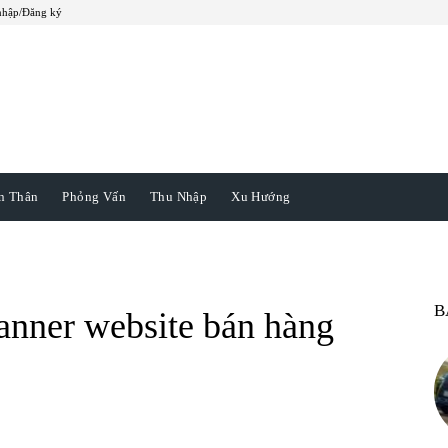
nhập/Đăng ký
ản Thân
Phỏng Vấn
Thu Nhập
Xu Hướng
B
anner website bán hàng