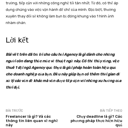
trường, tiếp cận với những công nghệ tối tân nhất. Từ đó, có thể áp
dụng chúng vào việc vận hành đế chế của mình. Đặc biệt, thường
xuyên thay đổi sẽ không làm bạn bị đóng khung vào 1 hình ảnh
nhàm chán.
Lời kết
Bài viết trên đã trả lời cho câu hỏi Agency là gì dành cho những
người còn đang thắc mắc về thuật ngữ này. Có thể thấy rằng, việc
thuê 1 đội ngũ Agency quả thực là giải pháp hoàn toàn hiệu quả
cho doanh nghiệp của bạn. Điều này giúp bạn có thêm thời gian để
xử lý các vấn đề khác mà vẫn được tiếp cận với những xu hướng của
thời đại.
BÀI TRƯỚC
BÀI TIẾP THEO
Freelancer là gì? Và các
Chạy deadline là gì? Các
thông tin liên quan về nghề
phương pháp thực hiện hiệu
này
quả