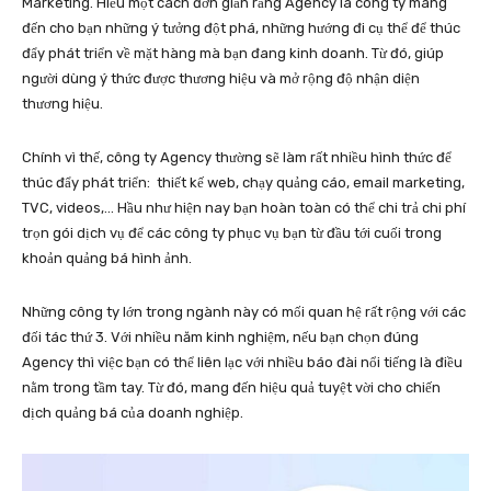
Marketing. Hiểu một cách đơn giản rằng Agency là công ty mang
đến cho bạn những ý tưởng đột phá, những hướng đi cụ thể để thúc
đẩy phát triển về mặt hàng mà bạn đang kinh doanh. Từ đó, giúp
người dùng ý thức được thương hiệu và mở rộng độ nhận diện
thương hiệu.
Chính vì thế, công ty Agency thường sẽ làm rất nhiều hình thức để
thúc đẩy phát triển: thiết kế web, chạy quảng cáo, email marketing,
TVC, videos,… Hầu như hiện nay bạn hoàn toàn có thể chi trả chi phí
trọn gói dịch vụ để các công ty phục vụ bạn từ đầu tới cuối trong
khoản quảng bá hình ảnh.
Những công ty lớn trong ngành này có mối quan hệ rất rộng với các
đối tác thứ 3. Với nhiều năm kinh nghiệm, nếu bạn chọn đúng
Agency thì việc bạn có thể liên lạc với nhiều báo đài nổi tiếng là điều
nằm trong tầm tay. Từ đó, mang đến hiệu quả tuyệt vời cho chiến
dịch quảng bá của doanh nghiệp.